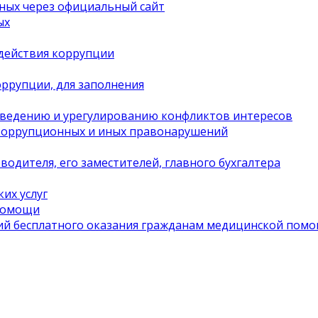
ных через официальный сайт
ых
действия коррупции
ррупции, для заполнения
оведению и урегулированию конфликтов интересов
 коррупционных и иных правонарушений
одителя, его заместителей, главного бухгалтера
их услуг
 помощи
ий бесплатного оказания гражданам медицинской пом