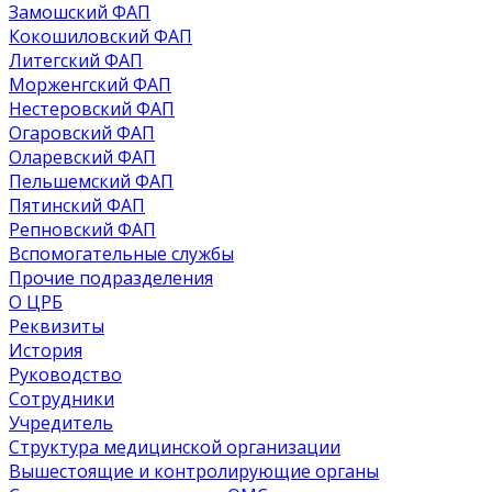
Замошский ФАП
Кокошиловский ФАП
Литегский ФАП
Морженгский ФАП
Нестеровский ФАП
Огаровский ФАП
Оларевский ФАП
Пельшемский ФАП
Пятинский ФАП
Репновский ФАП
Вспомогательные службы
Прочие подразделения
О ЦРБ
Реквизиты
История
Руководство
Сотрудники
Учредитель
Структура медицинской организации
Вышестоящие и контролирующие органы