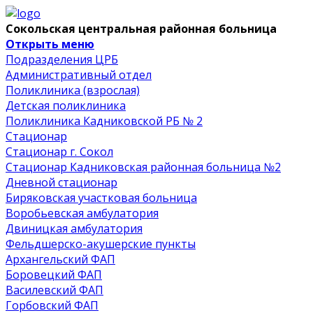
Сокольская центральная районная больница
Открыть меню
Подразделения ЦРБ
Административный отдел
Поликлиника (взрослая)
Детская поликлиника
Поликлиника Кадниковской РБ № 2
Стационар
Стационар г. Сокол
Стационар Кадниковская районная больница №2
Дневной стационар
Биряковская участковая больница
Воробьевская амбулатория
Двиницкая амбулатория
Фельдшерско-акушерские пункты
Архангельский ФАП
Боровецкий ФАП
Василевский ФАП
Горбовский ФАП