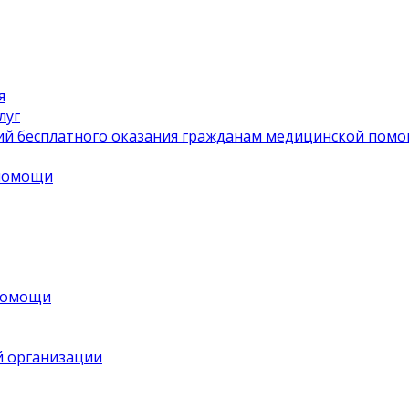
я
луг
ий бесплатного оказания гражданам медицинской пом
 помощи
 помощи
й организации