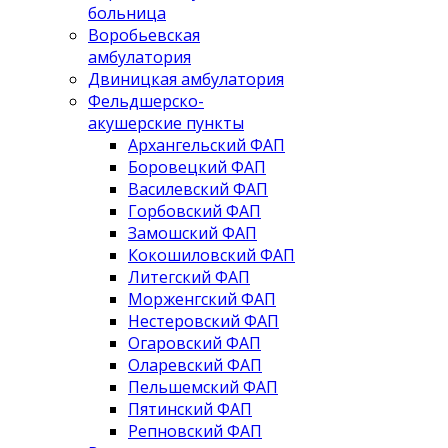
больница
Воробьевская
амбулатория
Двиницкая амбулатория
Фельдшерско-
акушерские пункты
Архангельский ФАП
Боровецкий ФАП
Василевский ФАП
Горбовский ФАП
Замошский ФАП
Кокошиловский ФАП
Литегский ФАП
Морженгский ФАП
Нестеровский ФАП
Огаровский ФАП
Оларевский ФАП
Пельшемский ФАП
Пятинский ФАП
Репновский ФАП