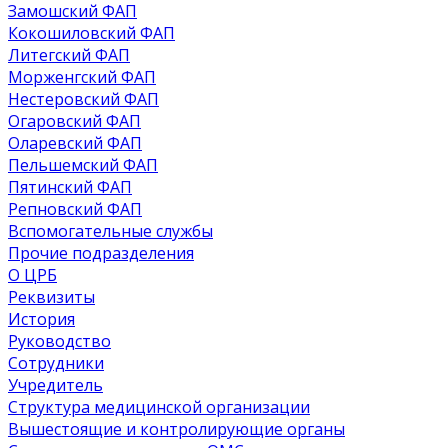
Замошский ФАП
Кокошиловский ФАП
Литегский ФАП
Морженгский ФАП
Нестеровский ФАП
Огаровский ФАП
Оларевский ФАП
Пельшемский ФАП
Пятинский ФАП
Репновский ФАП
Вспомогательные службы
Прочие подразделения
О ЦРБ
Реквизиты
История
Руководство
Сотрудники
Учредитель
Структура медицинской организации
Вышестоящие и контролирующие органы