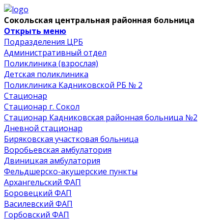
Сокольская центральная районная больница
Открыть меню
Подразделения ЦРБ
Административный отдел
Поликлиника (взрослая)
Детская поликлиника
Поликлиника Кадниковской РБ № 2
Стационар
Стационар г. Сокол
Стационар Кадниковская районная больница №2
Дневной стационар
Биряковская участковая больница
Воробьевская амбулатория
Двиницкая амбулатория
Фельдшерско-акушерские пункты
Архангельский ФАП
Боровецкий ФАП
Василевский ФАП
Горбовский ФАП