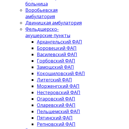
больница
Воробьевская
амбулатория
Двиницкая амбулатория
Фельдшерско-
акушерские пункты
Архангельский ФАП
Боровецкий ФАП
Василевский ФАП
Горбовский ФАП
Замошский ФАП
Кокошиловский ФАП
Литегский ФАП
Морженгский ФАП
Нестеровский ФАП
Огаровский ФАП
Оларевский ФАП
Пельшемский ФАП
Пятинский ФАП
Репновский ФАП