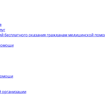
я
луг
ий бесплатного оказания гражданам медицинской пом
 помощи
 помощи
й организации