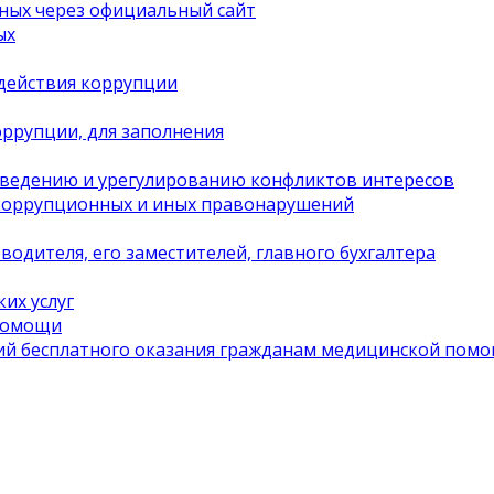
ных через официальный сайт
ых
действия коррупции
ррупции, для заполнения
оведению и урегулированию конфликтов интересов
 коррупционных и иных правонарушений
одителя, его заместителей, главного бухгалтера
их услуг
 помощи
ий бесплатного оказания гражданам медицинской пом