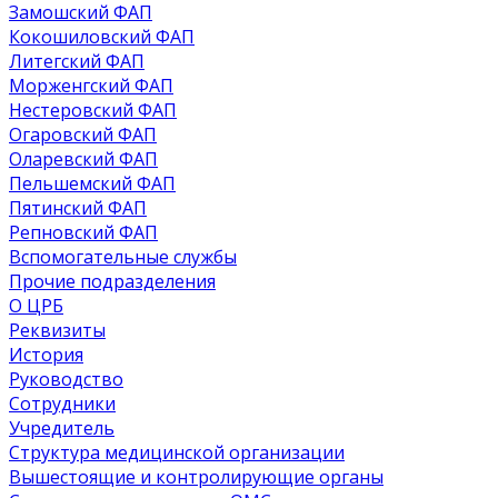
Замошский ФАП
Кокошиловский ФАП
Литегский ФАП
Морженгский ФАП
Нестеровский ФАП
Огаровский ФАП
Оларевский ФАП
Пельшемский ФАП
Пятинский ФАП
Репновский ФАП
Вспомогательные службы
Прочие подразделения
О ЦРБ
Реквизиты
История
Руководство
Сотрудники
Учредитель
Структура медицинской организации
Вышестоящие и контролирующие органы