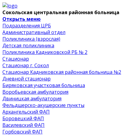
Сокольская центральная районная больница
Открыть меню
Подразделения ЦРБ
Административный отдел
Поликлиника (взрослая)
Детская поликлиника
Поликлиника Кадниковской РБ № 2
Стационар
Стационар г. Сокол
Стационар Кадниковская районная больница №2
Дневной стационар
Биряковская участковая больница
Воробьевская амбулатория
Двиницкая амбулатория
Фельдшерско-акушерские пункты
Архангельский ФАП
Боровецкий ФАП
Василевский ФАП
Горбовский ФАП