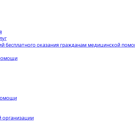
я
луг
ий бесплатного оказания гражданам медицинской пом
 помощи
 помощи
й организации