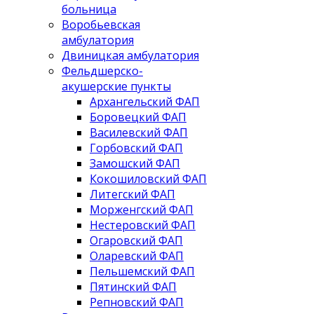
больница
Воробьевская
амбулатория
Двиницкая амбулатория
Фельдшерско-
акушерские пункты
Архангельский ФАП
Боровецкий ФАП
Василевский ФАП
Горбовский ФАП
Замошский ФАП
Кокошиловский ФАП
Литегский ФАП
Морженгский ФАП
Нестеровский ФАП
Огаровский ФАП
Оларевский ФАП
Пельшемский ФАП
Пятинский ФАП
Репновский ФАП