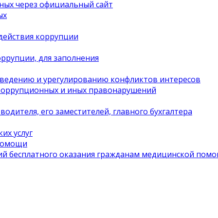
ных через официальный сайт
ых
действия коррупции
ррупции, для заполнения
оведению и урегулированию конфликтов интересов
 коррупционных и иных правонарушений
одителя, его заместителей, главного бухгалтера
их услуг
 помощи
ий бесплатного оказания гражданам медицинской пом